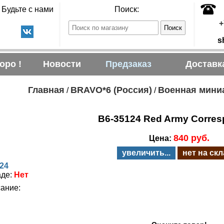
Будьте с нами
Поиск:
+
s
оро !
Новости
Предзаказ
Доставк
Главная
BRAVO*6 (Россия)
Военная миниа
/
/
B6-35124 Red Army Corres
840 руб.
Цена:
увеличить...
нет на ск
24
аде:
Нет
ание: