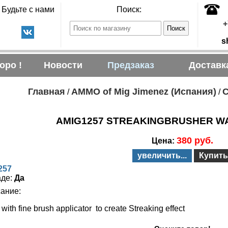
Будьте с нами
Поиск:
+
s
оро !
Новости
Предзаказ
Доставк
Главная
AMMO of Mig Jimenez (Испания)
/
/
AMIG1257 STREAKINGBRUSHER W
380 руб.
Цена:
увеличить...
Купить
257
аде:
Да
ание:
with fine brush applicator to create Streaking effect