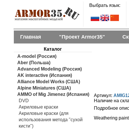
Выбрать язык:
Главная
"Проект Armor35"
Ск
Каталог
A-model (Россия)
Aber (Польша)
Advanced Modeling (Россия)
AK interactive (Испания)
Alliance Model Works (США)
Alpine Miniatures (США)
AMMO of Mig Jimenez (Испания)
Артикул:
AMIG1
DVD
Наличие на скл
Акриловые краски
Подробное опис
Акриловые краски (для
Weathering paint 
использования метода "сухой
кисти")