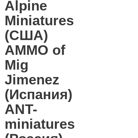
Alpine
Miniatures
(США)
AMMO of
Mig
Jimenez
(Испания)
ANT-
miniatures