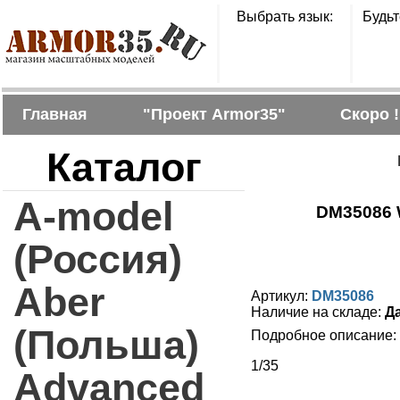
Выбрать язык:
Будьт
Главная
"Проект Armor35"
Скоро !
Каталог
Г
A-model
DM35086 WW
(Россия)
Aber
Артикул:
DM35086
Наличие на складе:
Д
(Польша)
Подробное описание:
1/35
Advanced