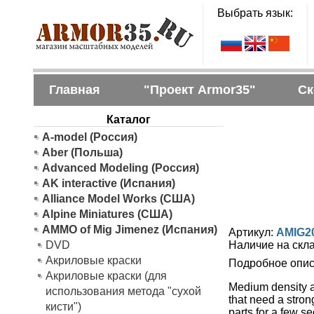
Выбрать язык:
Главная
"Проект Armor35"
Ск
Каталог
A-model (Россия)
Aber (Польша)
Advanced Modeling (Россия)
AK interactive (Испания)
Alliance Model Works (США)
Alpine Miniatures (США)
AMMO of Mig Jimenez (Испания)
Артикул:
AMIG2
DVD
Наличие на скл
Акриловые краски
Подробное опис
Акриловые краски (для
Medium density an
использования метода "сухой
that need a stron
кисти")
parts for a few s