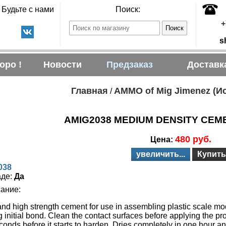
Будьте с нами
Поиск:
+
s
оро !
Новости
Предзаказ
Доставк
Главная
AMMO of Mig Jimenez (И
/
AMIG2038 MEDIUM DENSITY CEM
480 руб.
Цена:
увеличить...
Купить
038
аде:
Да
ание:
d high strength cement for use in assembling plastic scale model
g initial bond. Clean the contact surfaces before applying the p
econds before it starts to harden. Dries completely in one hour 