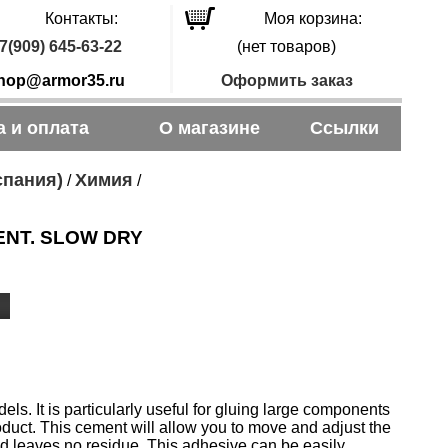
Контакты:
Моя корзина:
7(909) 645-63-22
(нет товаров)
hop@armor35.ru
Оформить заказ
а и оплата
О магазине
Ссылки
спания)
Химия
/
/
ENT. SLOW DRY
s. It is particularly useful for gluing large components
roduct. This cement will allow you to move and adjust the
and leaves no residue. This adhesive can be easily