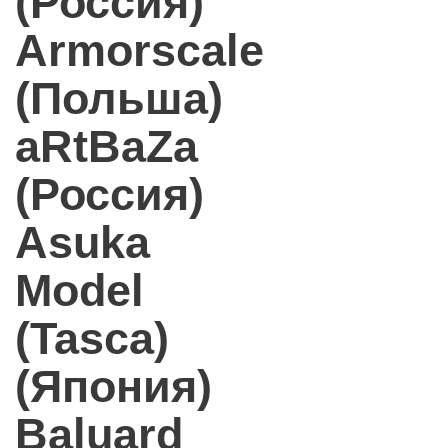
(Россия)
Armorscale
(Польша)
aRtBaZa
(Россия)
Asuka
Model
(Tasca)
(Япония)
Baluard