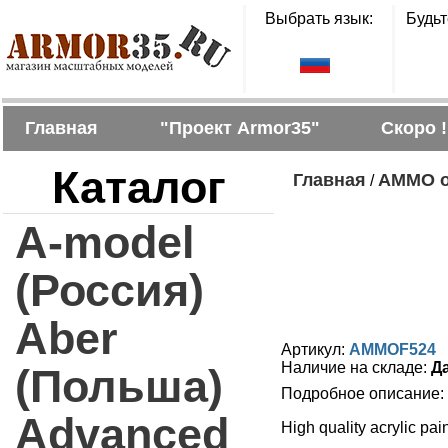
Выбрать язык:
Будьт
Главная
"Проект Armor35"
Скоро !
Каталог
Главная
AMMO of
/
A-model
(Россия)
Aber
Артикул:
AMMOF524
Наличие на складе:
Д
(Польша)
Подробное описание:
Advanced
High quality acrylic pai