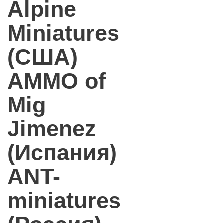
Alpine
Miniatures
(США)
AMMO of
Mig
Jimenez
(Испания)
ANT-
miniatures