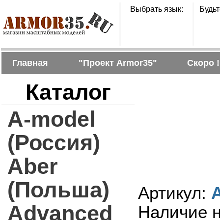
Выбрать язык:
Будьт
Главная
"Проект Armor35"
Скоро !
Каталог
A-model
(Россия)
Aber
(Польша)
Артикул:
Advanced
Наличие н