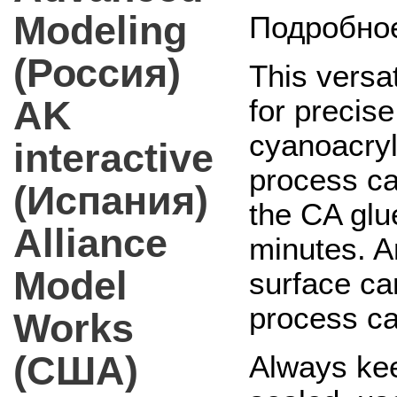
Modeling
Подробное
(Россия)
This versa
AK
for precise
cyanoacryl
interactive
process ca
(Испания)
the CA glu
Alliance
minutes. A
Model
surface ca
process can
Works
(США)
Always keep