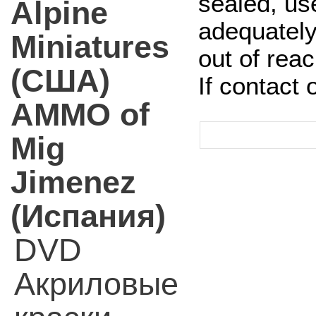
sealed, us
Alpine
adequately
Miniatures
out of rea
(США)
If contact
AMMO of
Mig
Jimenez
(Испания)
DVD
Акриловые