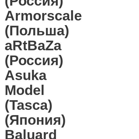
(Россия)
Armorscale
(Польша)
aRtBaZa
(Россия)
Asuka
Model
(Tasca)
(Япония)
Baluard