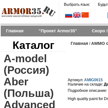
Выбрать язык:
Будьт
Главная
"Проект Armor35"
Скоро !
Каталог
Главная
AMMO of
/
A-model
(Россия)
Aber
Артикул:
AMIG0615
Наличие на складе:
Д
(Польша)
Подробное описание:
High quality paint for 
Advanced