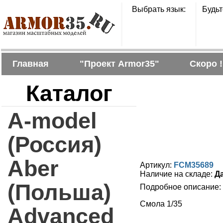
Выбрать язык:
Будьт
Главная
"Проект Armor35"
Скоро !
Каталог
A-model
(Россия)
Aber
Артикул:
FCM35689
Наличие на складе:
Д
(Польша)
Подробное описание:
Смола 1/35
Advanced