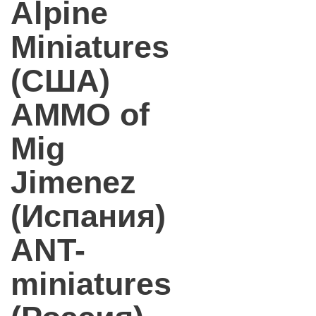
Alpine
Miniatures
(США)
AMMO of
Mig
Jimenez
(Испания)
ANT-
miniatures