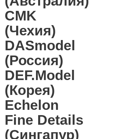
(Австралия)
CMK
(Чехия)
DASmodel
(Россия)
DEF.Model
(Корея)
Echelon
Fine Details
(Сингапур)