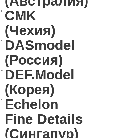
(Австралия)
CMK
(Чехия)
DASmodel
(Россия)
DEF.Model
(Корея)
Echelon
Fine Details
(Сингапур)