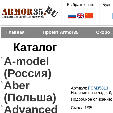
Выбрать язык:
Будьт
Главная
"Проект Armor35"
Скоро !
Каталог
A-model
(Россия)
Aber
Артикул:
FCM35813
Наличие на складе:
Д
(Польша)
Подробное описание:
Advanced
Смола 1/35