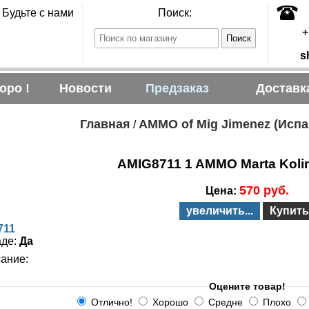
Будьте с нами
Поиск:
+
s
оро !
Новости
Предзаказ
Доставк
Главная
AMMO of Mig Jimenez (Испа
/
AMIG8711 1 AMMO Marta Koli
570 руб.
Цена:
увеличить...
Купить
711
аде:
Да
ание:
Оцените товар!
Отлично!
Хорошо
Средне
Плохо