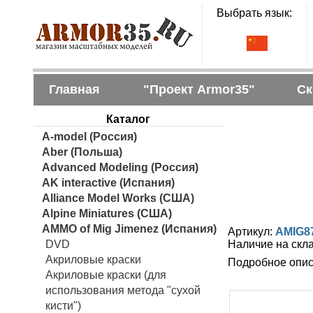
Выбрать язык:
Главная
"Проект Armor35"
Ск
Каталог
A-model (Россия)
Aber (Польша)
Advanced Modeling (Россия)
AK interactive (Испания)
Alliance Model Works (США)
Alpine Miniatures (США)
AMMO of Mig Jimenez (Испания)
Артикул:
AMIG8
DVD
Наличие на скл
Акриловые краски
Подробное опис
Акриловые краски (для
использования метода "сухой
кисти")