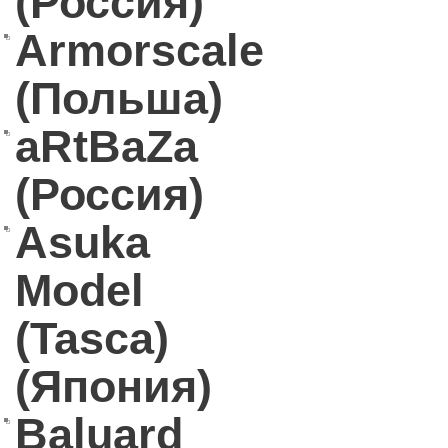
(Россия)
Armorscale
(Польша)
aRtBaZa
(Россия)
Asuka
Model
(Tasca)
(Япония)
Baluard