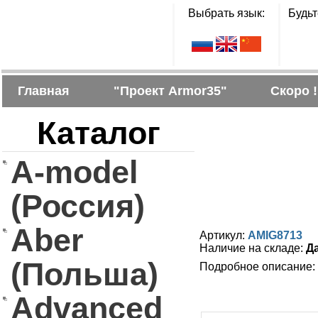
Выбрать язык:
Будьт
Главная
"Проект Armor35"
Скоро !
Каталог
A-model
(Россия)
Aber
Артикул:
AMIG8713
Наличие на складе:
Д
(Польша)
Подробное описание:
Advanced