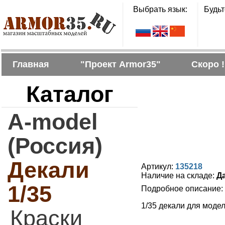
Выбрать язык:
Будьт
Главная
"Проект Armor35"
Скоро !
Каталог
A-model
(Россия)
Декали
Артикул:
135218
Наличие на складе:
Д
1/35
Подробное описание:
1/35 декали для моде
Краски