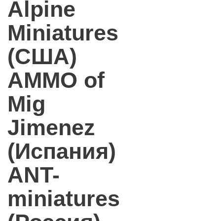
Alpine
Miniatures
(США)
AMMO of
Mig
Jimenez
(Испания)
ANT-
miniatures