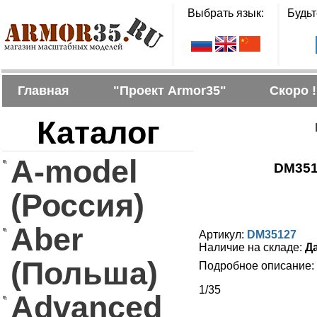
Выбрать язык:
Будьт
Главная
"Проект Armor35"
Скоро !
Каталог
Г
A-model
DM3512
(Россия)
Aber
Артикул:
DM35127
Наличие на складе:
Д
(Польша)
Подробное описание:
1/35
Advanced