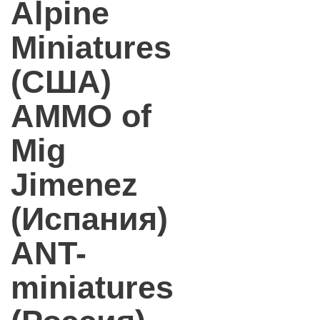
Alpine
Miniatures
(США)
AMMO of
Mig
Jimenez
(Испания)
ANT-
miniatures