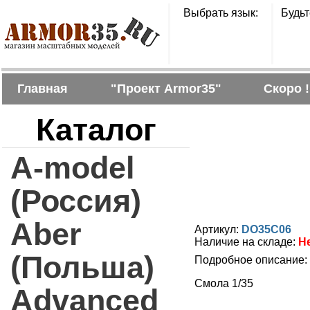
Выбрать язык:
Будьт
Главная
"Проект Armor35"
Скоро !
Каталог
A-model
(Россия)
Aber
Артикул:
DO35C06
Наличие на складе:
Н
(Польша)
Подробное описание:
Смола 1/35
Advanced