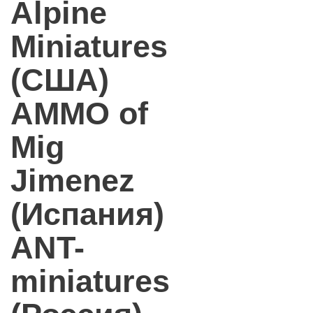
Alpine
Miniatures
(США)
AMMO of
Mig
Jimenez
(Испания)
ANT-
miniatures