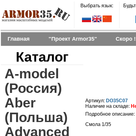
Выбрать язык:
Будьт
Главная
"Проект Armor35"
Скоро !
Каталог
A-model
(Россия)
Aber
Артикул:
DO35C07
Наличие на складе:
Н
(Польша)
Подробное описание:
Смола 1/35
Advanced