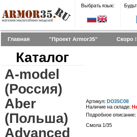
Выбрать язык:
Будьт
Главная
"Проект Armor35"
Скоро !
Каталог
A-model
(Россия)
Aber
Артикул:
DO35C08
Наличие на складе:
Н
(Польша)
Подробное описание:
Смола 1/35
Advanced