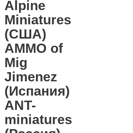
Alpine
Miniatures
(США)
AMMO of
Mig
Jimenez
(Испания)
ANT-
miniatures