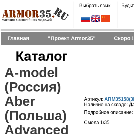
Выбрать язык:
Будьт
Главная
"Проект Armor35"
Скоро !
Каталог
A-model
(Россия)
Aber
Артикул:
ARM35158(3
Наличие на складе:
Д
(Польша)
Подробное описание:
Смола 1/35
Advanced