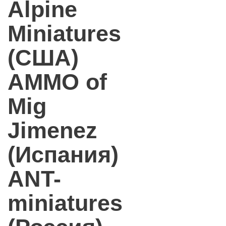
Alpine
Miniatures
(США)
AMMO of
Mig
Jimenez
(Испания)
ANT-
miniatures