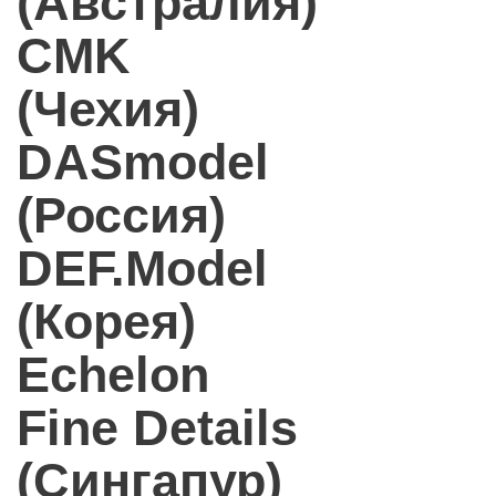
(Австралия)
CMK
(Чехия)
DASmodel
(Россия)
DEF.Model
(Корея)
Echelon
Fine Details
(Сингапур)