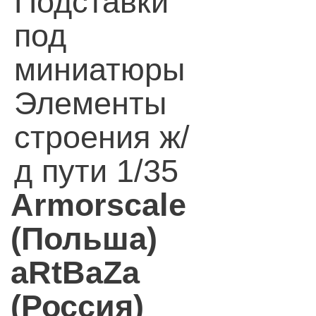
Подставки
под
миниатюры
Элементы
строения ж/
д пути 1/35
Armorscale
(Польша)
aRtBaZa
(Россия)