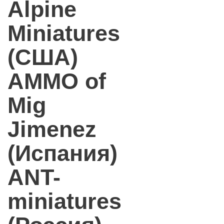
Alpine
Miniatures
(США)
AMMO of
Mig
Jimenez
(Испания)
ANT-
miniatures