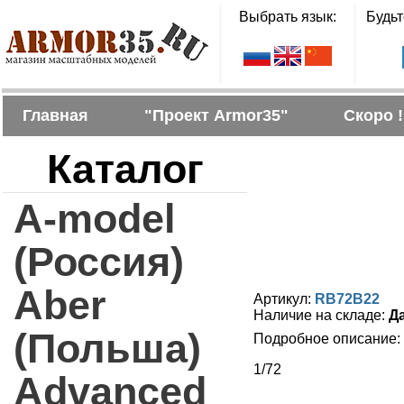
Выбрать язык:
Будьт
Главная
"Проект Armor35"
Скоро !
Каталог
A-model
(Россия)
Aber
Артикул:
RB72B22
Наличие на складе:
Д
(Польша)
Подробное описание:
1/72
Advanced