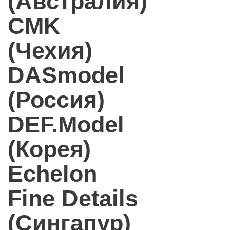
(Австралия)
CMK
(Чехия)
DASmodel
(Россия)
DEF.Model
(Корея)
Echelon
Fine Details
(Сингапур)