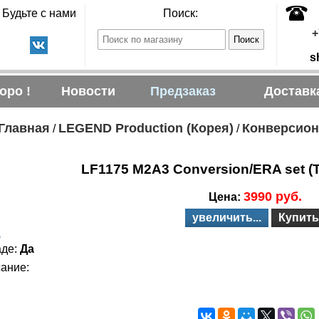
Будьте с нами
Поиск:
+
s
оро !
Новости
Предзаказ
Доставк
лавная
LEGEND Production (Корея)
Конверсион
/
/
LF1175 M2A3 Conversion/ERA set (
3990 руб.
Цена:
увеличить...
Купить
5
аде:
Да
ание: