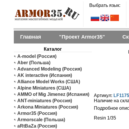
Выбрать язык:
Главная
"Проект Armor35"
Ск
Каталог
Г
A-model (Россия)
Aber (Польша)
Advanced Modeling (Россия)
AK interactive (Испания)
Alliance Model Works (США)
Alpine Miniatures (США)
AMMO of Mig Jimenez (Испания)
Артикул:
LF117
ANT-miniatures (Россия)
Наличие на скл
Arkona Miniatures (Россия)
Подробное опис
Armor35 (Россия)
Resin 1/35
Armorscale (Польша)
aRtBaZa (Россия)