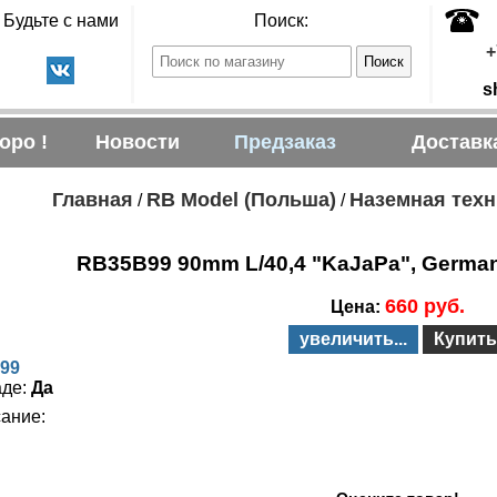
Будьте с нами
Поиск:
+
s
оро !
Новости
Предзаказ
Доставк
Главная
RB Model (Польша)
Наземная техн
/
/
RB35B99 90mm L/40,4 "KaJaPa", Germa
660 руб.
Цена:
увеличить...
Купить
99
аде:
Да
ание: