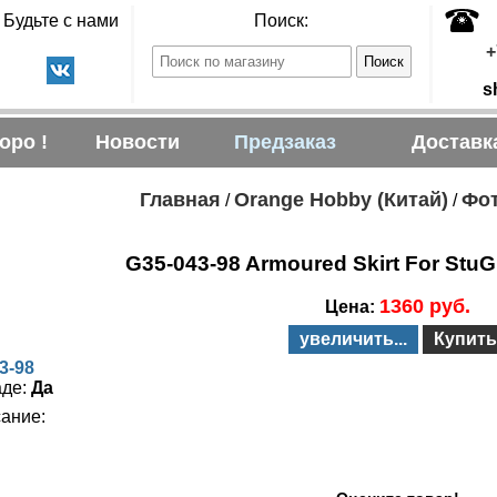
Будьте с нами
Поиск:
+
s
оро !
Новости
Предзаказ
Доставк
Главная
Orange Hobby (Китай)
Фот
/
/
G35-043-98 Armoured Skirt For StuG
1360 руб.
Цена:
увеличить...
Купить
3-98
аде:
Да
ание: