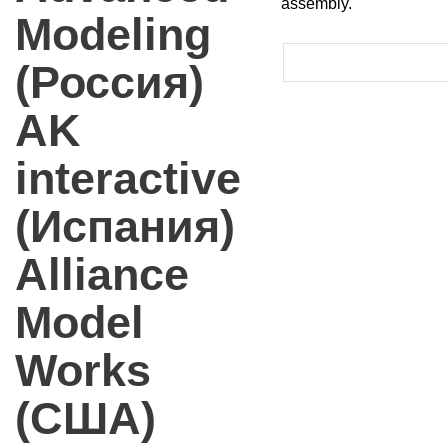
assembly.
Modeling
(Россия)
AK
interactive
(Испания)
Alliance
Model
Works
(США)