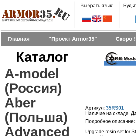
Выбрать язык:
Будьт
Главная
"Проект Armor35"
Скоро !
Каталог
A-model
(Россия)
Aber
Артикул:
35RS01
(Польша)
Наличие на складе:
Д
Подробное описание:
Advanced
Upgrade resin set for St