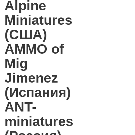
Alpine
Miniatures
(США)
AMMO of
Mig
Jimenez
(Испания)
ANT-
miniatures