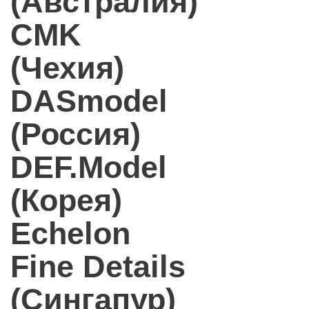
(Австралия)
CMK
(Чехия)
DASmodel
(Россия)
DEF.Model
(Корея)
Echelon
Fine Details
(Сингапур)