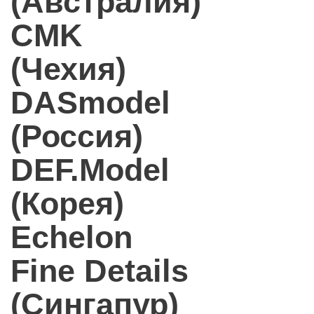
(Австралия)
CMK
(Чехия)
DASmodel
(Россия)
DEF.Model
(Корея)
Echelon
Fine Details
(Сингапур)