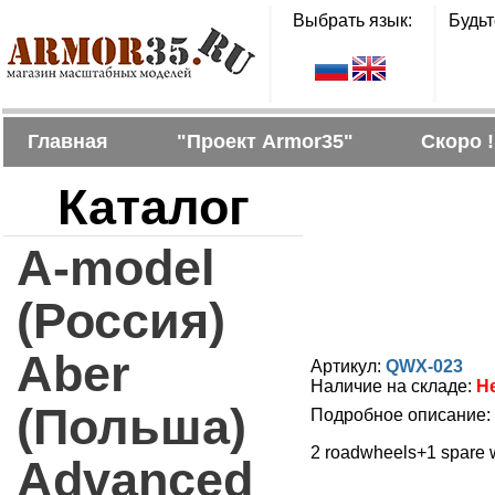
Выбрать язык:
Будьт
Главная
"Проект Armor35"
Скоро !
Каталог
A-model
(Россия)
Aber
Артикул:
QWX-023
Наличие на складе:
Н
(Польша)
Подробное описание:
2 roadwheels+1 spare w
Advanced