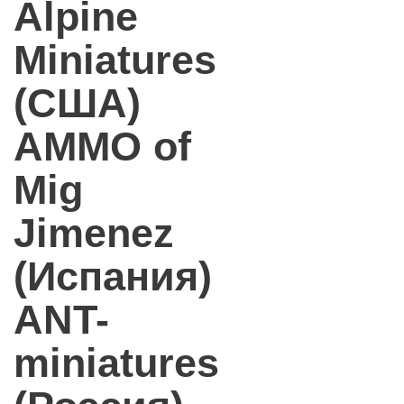
Alpine
Miniatures
(США)
AMMO of
Mig
Jimenez
(Испания)
ANT-
miniatures