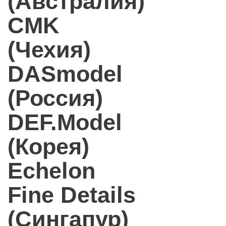
(Австралия)
CMK
(Чехия)
DASmodel
(Россия)
DEF.Model
(Корея)
Echelon
Fine Details
(Сингапур)