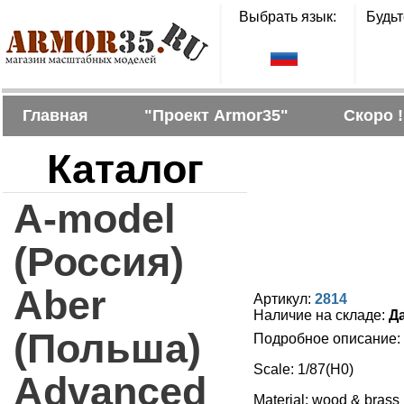
Выбрать язык:
Будьт
Главная
"Проект Armor35"
Скоро !
Каталог
A-model
(Россия)
Aber
Артикул:
2814
Наличие на складе:
Д
(Польша)
Подробное описание:
Scale: 1/87(H0)
Advanced
Material: wood & brass