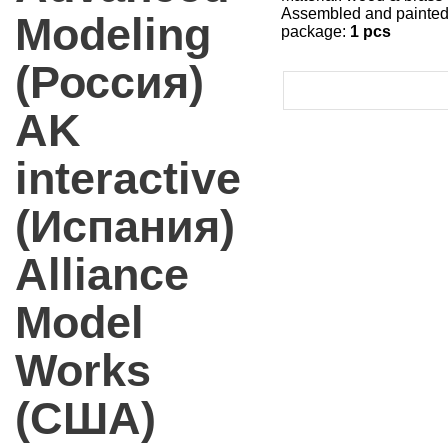
Assembled and painte
Modeling
package:
1 pcs
(Россия)
AK
interactive
(Испания)
Alliance
Model
Works
(США)