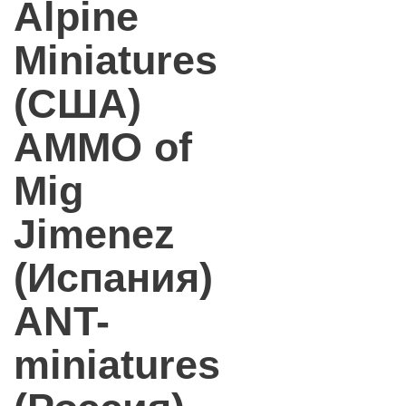
Alpine
Miniatures
(США)
AMMO of
Mig
Jimenez
(Испания)
ANT-
miniatures