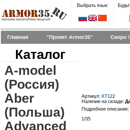
Выбрать язык:
Будьт
Главная
"Проект Armor35"
Скоро !
Каталог
A-model
(Россия)
Aber
Артикул:
XT122
Наличие на складе:
Д
(Польша)
Подробное описание:
1/35
Advanced