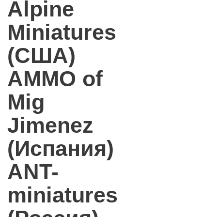
Alpine
Miniatures
(США)
AMMO of
Mig
Jimenez
(Испания)
ANT-
miniatures