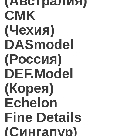
(Австралия)
CMK
(Чехия)
DASmodel
(Россия)
DEF.Model
(Корея)
Echelon
Fine Details
(Сингапур)