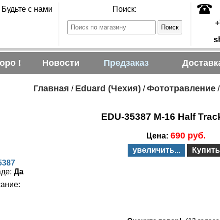
Будьте с нами
Поиск:
+
s
оро !
Новости
Предзаказ
Доставк
Главная
Eduard (Чехия)
Фототравление
/
/
EDU-35387 M-16 Half Trac
690 руб.
Цена:
увеличить...
Купить
5387
аде:
Да
ание: