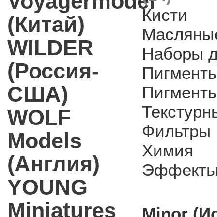
Voyagermodel
Кисти
(Китай)
Масляные
WILDER
Наборы д
(Россия-
Пигмент
США)
Пигменты
Текстурн
WOLF
Фильтры
Models
Химия
(Англия)
Эффекты
YOUNG
Miniatures
Minor (И