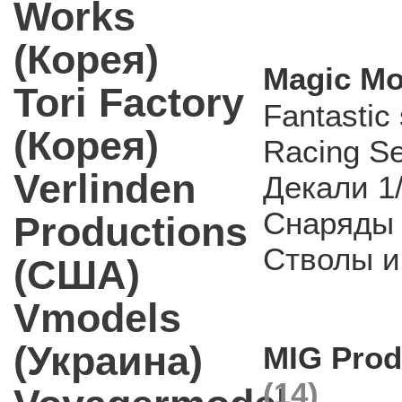
Works
(Корея)
Magic Mo
Tori Factory
Fantastic 
(Корея)
Racing S
Verlinden
Декали 1
Снаряды 
Productions
Стволы и
(США)
Vmodels
(Украина)
MIG Prod
(14)