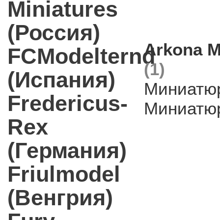
Miniatures
(Россия)
Arkona M
FCModelternd
(1)
(Испания)
Миниатюр
Fredericus-
Миниатюр
Rex
(Германия)
Friulmodel
(Венгрия)