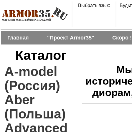
Выбрать язык:
Будьт
Главная
"Проект Armor35"
Скоро !
Каталог
A-model
Мы
историч
(Россия)
диорам
Aber
(Польша)
Advanced