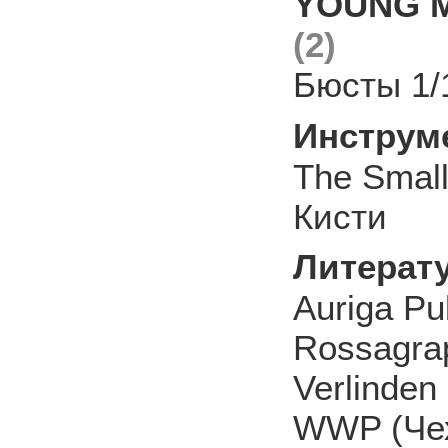
YOUNG Mi
(2)
Бюсты 1/
Инструм
The Smal
Кисти
Литерат
Auriga Pu
Rossagra
Verlinden
WWP (Че