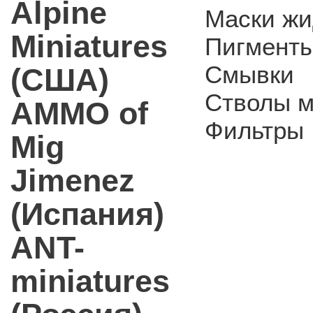
Alpine
Маски жи
Miniatures
Пигмент
Смывки
(США)
Стволы м
AMMO of
Фильтры
Mig
Jimenez
(Испания)
ANT-
miniatures