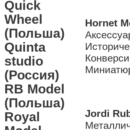
Quick
Wheel
Hornet M
(Польша)
Аксессуа
Quinta
Историче
Конверси
studio
Миниатюр
(Россия)
RB Model
(Польша)
Jordi Ru
Royal
Металлич