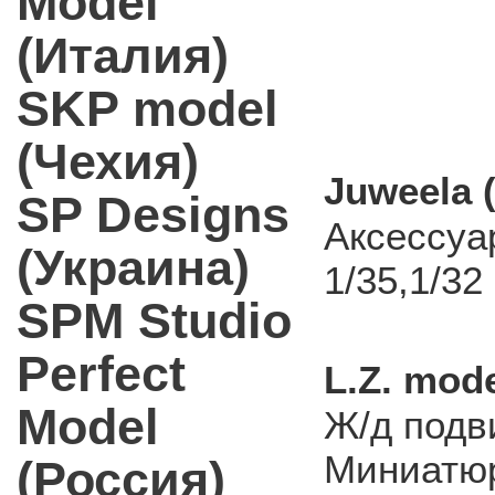
Model
(Италия)
SKP model
(Чехия)
Juweela 
SP Designs
Аксессуа
(Украина)
1/35,1/32
SPM Studio
Perfect
L.Z. mod
Model
Ж/д подв
Миниатюр
(Россия)