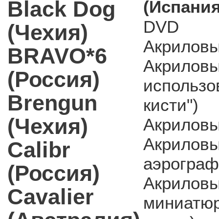
Black Dog
(Испания
DVD
(Чехия)
Акриловы
BRAVO*6
Акриловы
(Россия)
использо
Brengun
кисти")
(Чехия)
Акриловы
Акриловы
Calibr
аэрограф
(Россия)
Акриловы
Cavalier
миниатюр