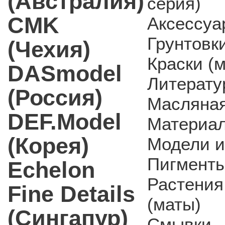
(Австралия)
серия)
CMK
Аксессуа
Грунтовки
(Чехия)
Краски (
DASmodel
Литерату
(Россия)
Масляная
DEF.Model
Материал
(Корея)
Модели и
Пигмент
Echelon
Растения
Fine Details
(маты)
(Сингапур)
Смывки