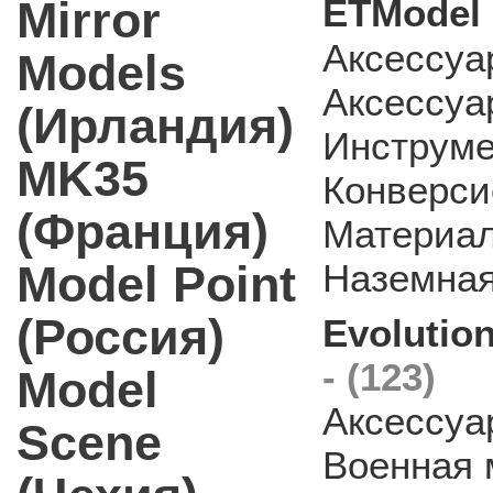
ETModel 
Mirror
Аксессуа
Models
Аксессуа
(Ирландия)
Инструм
MK35
Конверси
(Франция)
Материа
Model Point
Наземная
(Россия)
Evolution
- (123)
Model
Аксессуа
Scene
Военная 