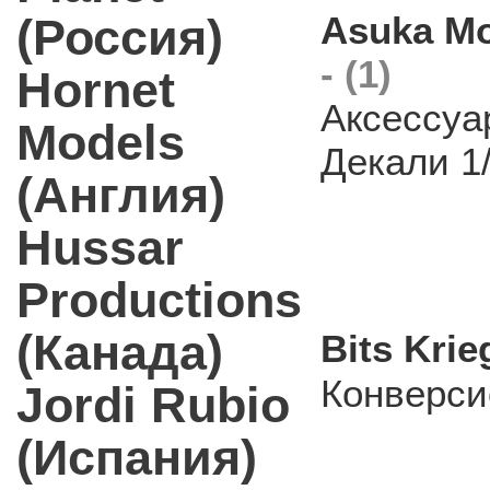
Asuka Mo
(Россия)
- (1)
Hornet
Аксессуа
Models
Декали 1
(Англия)
Hussar
Productions
(Канада)
Bits Kri
Конверси
Jordi Rubio
(Испания)