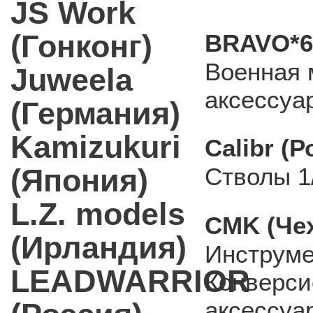
JS Work
(Гонконг)
BRAVO*6
Военная 
Juweela
аксессуа
(Германия)
Kamizukuri
Calibr (Р
(Япония)
Стволы 1
L.Z. models
CMK (Че
(Ирландия)
Инструме
LEADWARRIOR
Конверси
аксессуа