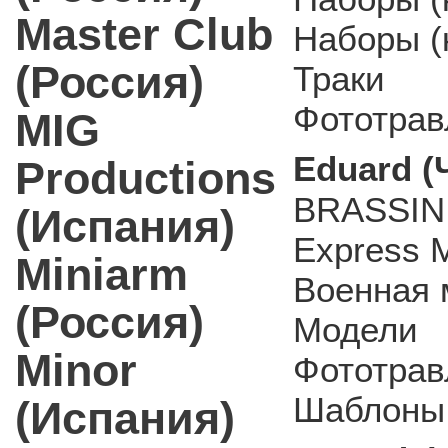
Master Club
Наборы (к
(Россия)
Траки
Фототрав
MIG
Eduard (
Productions
BRASSIN
(Испания)
Express 
Miniarm
Военная 
(Россия)
Модели
Minor
Фототрав
Шаблоны 
(Испания)