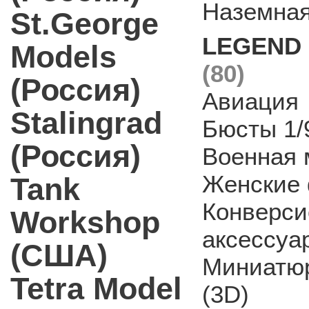
Наземная
St.George
LEGEND P
Models
(80)
(Россия)
Авиация
Stalingrad
Бюсты 1/
(Россия)
Военная 
Женские 
Tank
Конверси
Workshop
аксессуа
(США)
Миниатюр
Tetra Model
(3D)