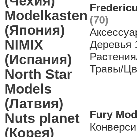
(Чехия)
Frederic
Modelkasten
(70)
(Япония)
Аксессуа
NIMIX
Деревья 
Растения
(Испания)
Травы/Ц
North Star
Models
(Латвия)
Fury Mod
Nuts planet
Конверси
(Корея)