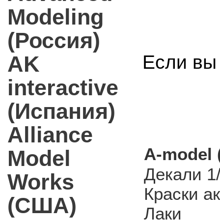
Modeling
(Россия)
AK
Если вы 
interactive
(Испания)
Alliance
A-model 
Model
Декали 1
Works
Краски а
(США)
Лаки