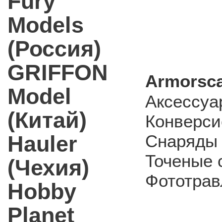
Fury
Models
(Россия)
GRIFFON
Armorsca
Model
Аксессуа
(Китай)
Конверси
Hauler
Снаряды 
Точеные 
(Чехия)
Фототрав
Hobby
Planet