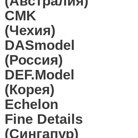
(Австралия)
CMK
(Чехия)
DASmodel
(Россия)
DEF.Model
(Корея)
Echelon
Fine Details
(Сингапур)