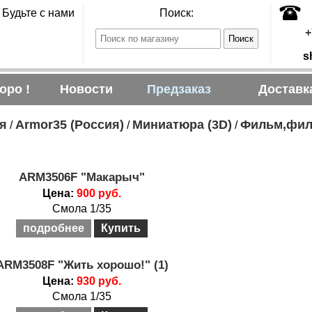
Будьте с нами
Поиск:
+
s
оро !
Новости
Предзаказ
Доставк
я
Armor35 (Россия)
Миниатюра (3D)
Фильм,фил
/
/
/
ARM3506F "Макарыч"
Цена:
900 руб.
Смола 1/35
подробнее
Купить
ARM3508F "Жить хорошо!" (1)
Цена:
930 руб.
Смола 1/35