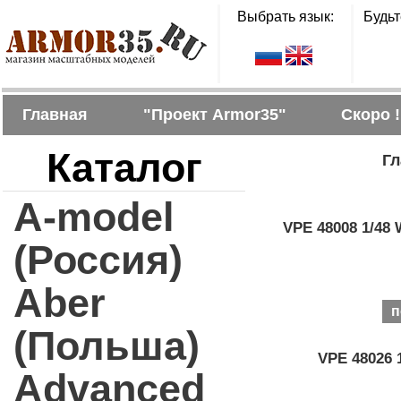
Выбрать язык:
Будьт
Главная
"Проект Armor35"
Скоро !
Каталог
Гл
A-model
VPE 48008 1/48 
(Россия)
Aber
п
(Польша)
VPE 48026 
Advanced