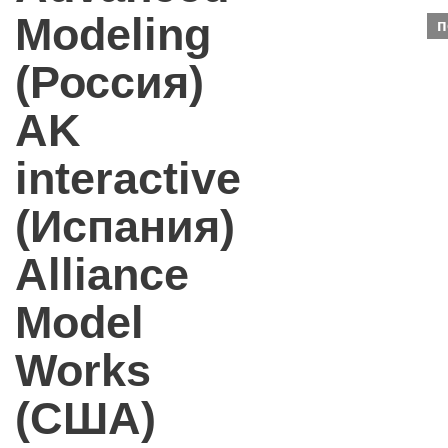
Modeling
п
(Россия)
AK
interactive
(Испания)
Alliance
Model
Works
(США)