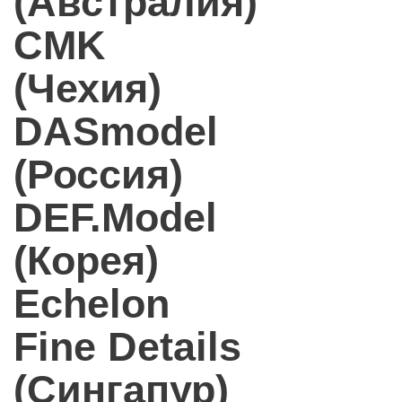
(Австралия)
CMK
(Чехия)
DASmodel
(Россия)
DEF.Model
(Корея)
Echelon
Fine Details
(Сингапур)