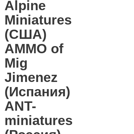
Alpine
Miniatures
(США)
AMMO of
Mig
Jimenez
(Испания)
ANT-
miniatures