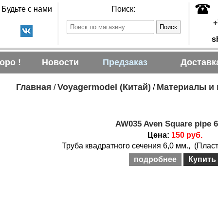
Будьте с нами
Поиск:
+
s
оро !
Новости
Предзаказ
Доставк
Главная
Voyagermodel (Китай)
Материалы и
/
/
AW035 Aven Square pipe 
Цена:
150 руб.
Труба квадратного сечения 6,0 мм., (Пласти
подробнее
Купить