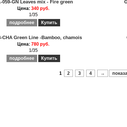
-059-GN Leaves mix - Fire green
G
Цена:
340 руб.
1/35
подробнее
Купить
8-CHA Green Line -Bamboo, chamois
Цена:
780 руб.
1/35
подробнее
Купить
1
2
3
4
→
показа