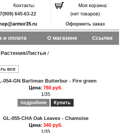
Контакты:
Моя корзина:
7(909) 645-63-22
(нет товаров)
hop@armor35.ru
Оформить заказ
а и оплата
О магазине
Ссылки
Растения/Листья
/
/
ть все
-054-GN Barliman Butterbur - Fire green
Цена:
760 руб.
1/35
подробнее
Купить
GL-055-CHA Oak Leaves - Chamoise
Цена:
340 руб.
1/35