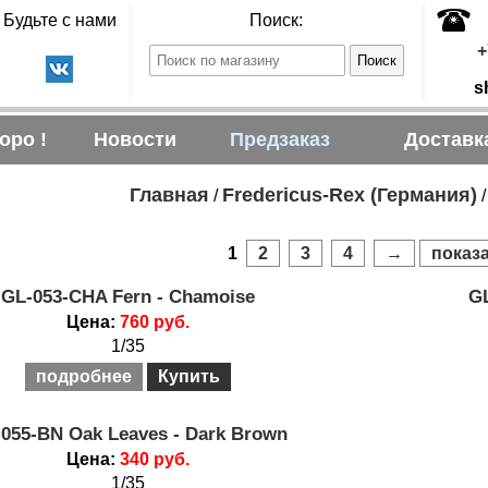
Будьте с нами
Поиск:
+
s
оро !
Новости
Предзаказ
Доставк
Главная
Fredericus-Rex (Германия)
/
1
2
3
4
→
показа
GL-053-CHA Fern - Chamoise
GL
Цена:
760 руб.
1/35
подробнее
Купить
055-BN Oak Leaves - Dark Brown
Цена:
340 руб.
1/35