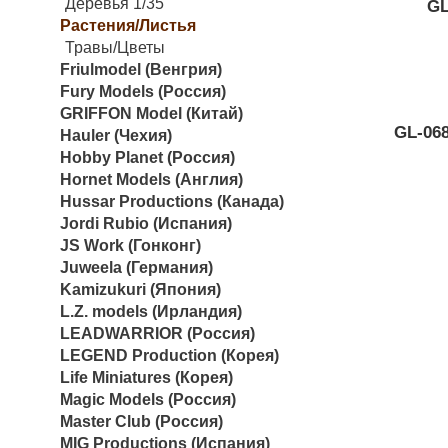
Деревья 1/35
GL
Растения/Листья
Травы/Цветы
Friulmodel (Венгрия)
Fury Models (Россия)
GRIFFON Model (Китай)
GL-06
Hauler (Чехия)
Hobby Planet (Россия)
Hornet Models (Англия)
Hussar Productions (Канада)
Jordi Rubio (Испания)
JS Work (Гонконг)
Juweela (Германия)
Kamizukuri (Япония)
L.Z. models (Ирландия)
LEADWARRIOR (Россия)
LEGEND Production (Корея)
Life Miniatures (Корея)
Magic Models (Россия)
Master Club (Россия)
MIG Productions (Испания)