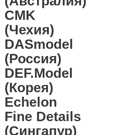
(Австралия)
CMK
(Чехия)
DASmodel
(Россия)
DEF.Model
(Корея)
Echelon
Fine Details
(Сингапур)