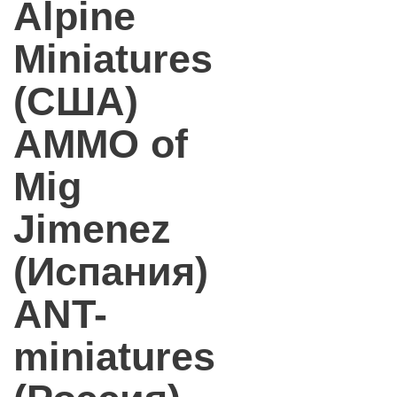
Alpine
Miniatures
(США)
AMMO of
Mig
Jimenez
(Испания)
ANT-
miniatures