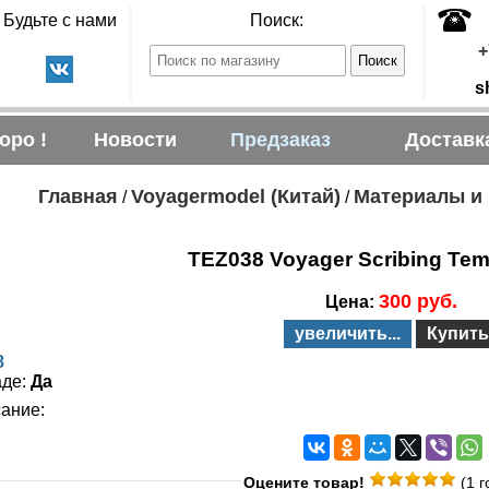
Будьте с нами
Поиск:
+
s
оро !
Новости
Предзаказ
Доставк
Главная
Voyagermodel (Китай)
Материалы и
/
/
TEZ038 Voyager Scribing Temp
300 руб.
Цена:
увеличить...
Купить
8
аде:
Да
ание:
Оцените товар!
(1 г