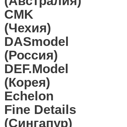
(Австралия)
CMK
(Чехия)
DASmodel
(Россия)
DEF.Model
(Корея)
Echelon
Fine Details
(Сингапур)