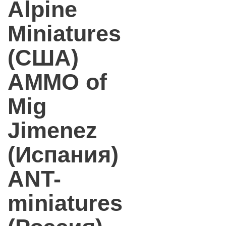
Alpine
Miniatures
(США)
AMMO of
Mig
Jimenez
(Испания)
ANT-
miniatures