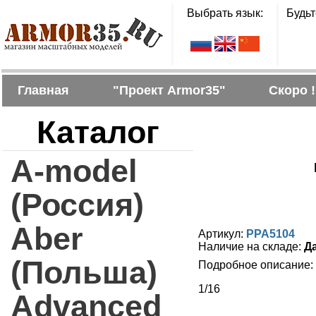
Выбрать язык:
Будьт
Главная
"Проект Armor35"
Скоро !
Каталог
A-model
(Россия)
Aber
Артикул:
PPA5104
Наличие на складе:
Д
(Польша)
Подробное описание:
1/16
Advanced