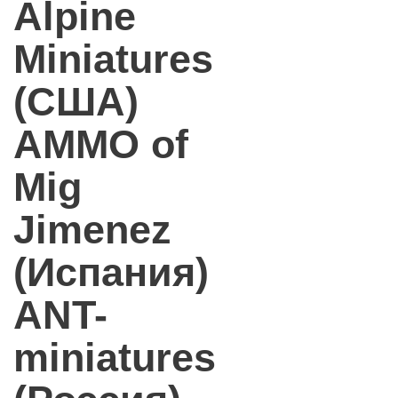
Alpine
Miniatures
(США)
AMMO of
Mig
Jimenez
(Испания)
ANT-
miniatures