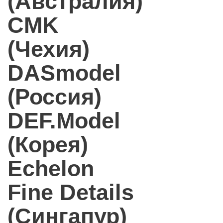
(Австралия)
CMK
(Чехия)
DASmodel
(Россия)
DEF.Model
(Корея)
Echelon
Fine Details
(Сингапур)