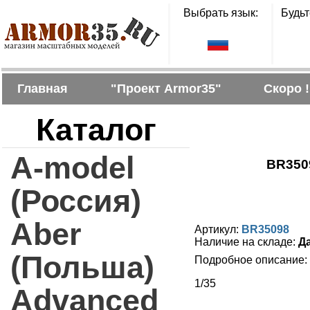
Выбрать язык:
Будьт
Главная
"Проект Armor35"
Скоро !
Каталог
A-model
BR3509
(Россия)
Aber
Артикул:
BR35098
Наличие на складе:
Д
(Польша)
Подробное описание:
1/35
Advanced