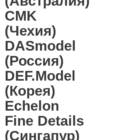
(Австралия)
CMK
(Чехия)
DASmodel
(Россия)
DEF.Model
(Корея)
Echelon
Fine Details
(Сингапур)