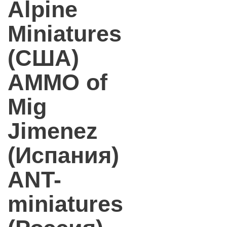
Alpine
Miniatures
(США)
AMMO of
Mig
Jimenez
(Испания)
ANT-
miniatures