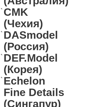
(Австралия)
CMK
(Чехия)
DASmodel
(Россия)
DEF.Model
(Корея)
Echelon
Fine Details
(Сингапур)