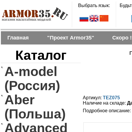
Выбрать язык:
Будьт
Главная
"Проект Armor35"
Скоро !
Каталог
Г
A-model
(Россия)
Aber
Артикул:
TEZ075
Наличие на складе:
Д
(Польша)
Подробное описание:
Advanced