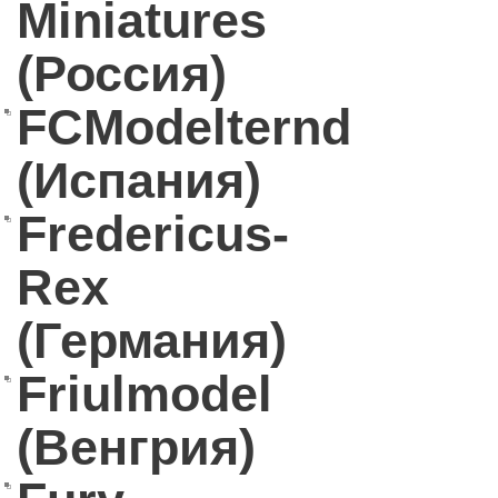
Miniatures
(Россия)
FCModelternd
(Испания)
Fredericus-
Rex
(Германия)
Friulmodel
(Венгрия)