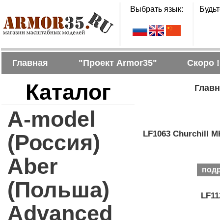
Выбрать язык:
Будьт
Главная
"Проект Armor35"
Скоро !
Каталог
Главн
A-model
LF1063 Churchill M
(Россия)
Aber
под
(Польша)
LF11
Advanced