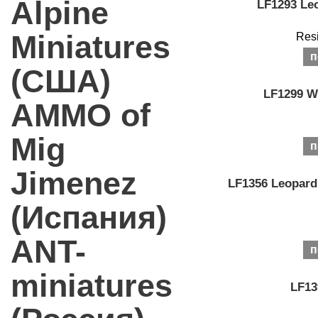
Alpine
LF1293 Leo
Miniatures
Resi
п
(США)
LF1299 WW
AMMO of
Mig
п
Jimenez
LF1356 Leopard
(Испания)
ANT-
п
miniatures
LF13