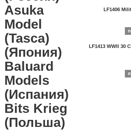
Asuka
LF1406 Mili
Model
п
(Tasca)
LF1413 WWII 30 CA
(Япония)
Baluard
п
Models
(Испания)
Bits Krieg
(Польша)