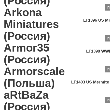
(Россия)
п
Arkona
Miniatures
LF1396 US MK
(Россия)
п
Armor35
LF1398 WWII
(Россия)
Armorscale
п
(Польша)
LF1403 US Mermite 
aRtBaZa
п
(Россия)