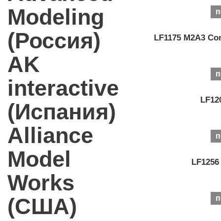
Modeling
п
(Россия)
LF1175 M2A3 Con
AK
п
interactive
LF12
(Испания)
Alliance
п
Model
LF1256
Works
(США)
п