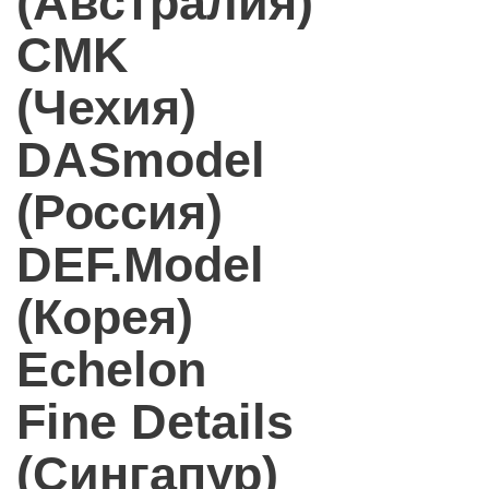
(Австралия)
CMK
(Чехия)
DASmodel
(Россия)
DEF.Model
(Корея)
Echelon
Fine Details
(Сингапур)